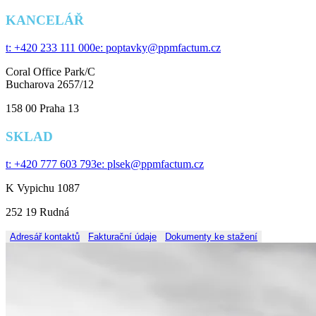
KANCELÁŘ
t: +420 233 111 000
e: poptavky@ppmfactum.cz
Coral Office Park/C
Bucharova 2657/12
158 00
Praha 13
SKLAD
t: +420 777 603 793
e: plsek@ppmfactum.cz
K Vypichu 1087
252 19 Rudná
Adresář kontaktů
Fakturační údaje
Dokumenty ke stažení