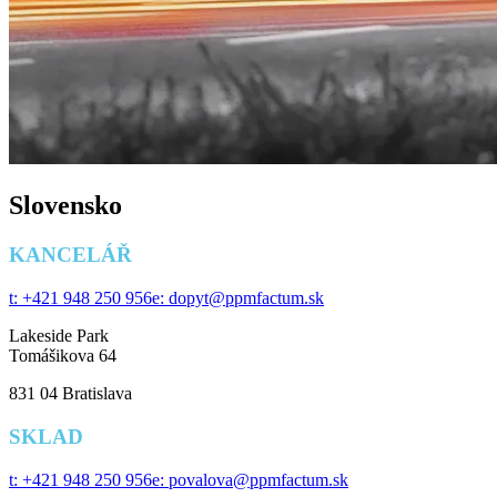
Slovensko
KANCELÁŘ
t: +421 948 250 956
e: dopyt@ppmfactum.sk
Lakeside Park
Tomášikova 64
831 04 Bratislava
SKLAD
t: +421 948 250 956
e: povalova@ppmfactum.sk