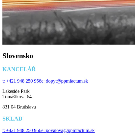
Slovensko
KANCELÁŘ
t: +421 948 250 956
e: dopyt@ppmfactum.sk
Lakeside Park
Tomášikova 64
831 04 Bratislava
SKLAD
t: +421 948 250 956
e: povalova@ppmfactum.sk