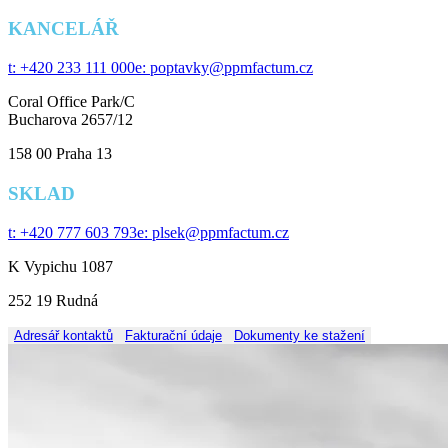
KANCELÁŘ
t: +420 233 111 000
e: poptavky@ppmfactum.cz
Coral Office Park/C
Bucharova 2657/12
158 00
Praha 13
SKLAD
t: +420 777 603 793
e: plsek@ppmfactum.cz
K Vypichu 1087
252 19 Rudná
Adresář kontaktů
Fakturační údaje
Dokumenty ke stažení