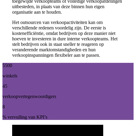
toegewijde verkoopteams of volledige verkoopafdelingen
uitbesteden, in plaats van deze binnen hun eigen
organisatie aan te houden.
Het outsourcen van verkoopactiviteiten kan om
verschillende redenen voordelig zijn. De eerste is
kostenefficiëntie, omdat bedrijven op deze manier niet
hoeven te investeren in dure interne verkoopteams. Het
stelt bedrijven ook in staat sneller te reageren op
veranderende marktomstandigheden en hun
verkoopinspanningen flexibeler aan te passen.
5500
winkels
45
verkoopvertegenwoordigers
8
% vervulling van KPI’s