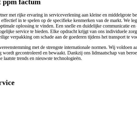
t ppm factum
tner met rijke ervaring in serviceverlening aan kleine en middelgrote 
 effectief in te spelen op de specifieke kenmerken van de markt. We leg
optimale oplossing te vinden. Een snelle en duidelijke communicatie en
gelijke service te bieden. Elke opdracht krijgt van ons individuele zor
ilige verpakking om schade aan de goederen tijdens het transport te v
overeenstemming met de strengste internationale normen. Wij voldoen 
ig wordt gecontroleerd en bewaakt. Dankzij ons lidmaatschap van bero
e laatste trends en nieuwste technologieën.
rvice