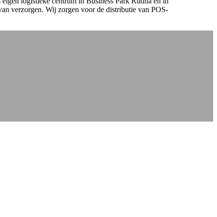
igen logistieke centrum in Business Park Rudná en ​​in
van verzorgen. Wij zorgen voor de distributie van POS-