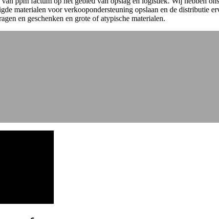
van ppm factum op het gebied van opslag en logistiek. Wij hebben ons e
igde materialen voor verkoopondersteuning opslaan en de distributie er
vragen en geschenken en grote of atypische materialen.