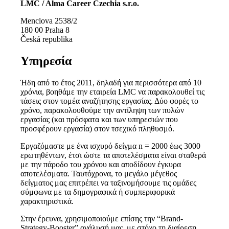
LMC / Alma Career Czechia s.r.o.
Menclova 2538/2
180 00 Praha 8
Česká republika
Υπηρεσία
Ήδη από το έτος 2011, δηλαδή για περισσότερα από 10
χρόνια, βοηθάμε την εταιρεία LMC να παρακολουθεί τις
τάσεις στον τομέα αναζήτησης εργασίας. Δύο φορές το
χρόνο, παρακολουθούμε την αντίληψη των πυλών
εργασίας (και πρόσφατα και των υπηρεσιών που
προσφέρουν εργασία) στον τσεχικό πληθυσμό.
Εργαζόμαστε με ένα ισχυρό δείγμα n = 2000 έως 3000
ερωτηθέντων, έτσι ώστε τα αποτελέσματα είναι σταθερά
με την πάροδο του χρόνου και αποδίδουν έγκυρα
αποτελέσματα. Ταυτόχρονα, το μεγάλο μέγεθος
δείγματος μας επιτρέπει να ταξινομήσουμε τις ομάδες
σύμφωνα με τα δημογραφικά ή συμπεριφορικά
χαρακτηριστικά.
Στην έρευνα, χρησιμοποιούμε επίσης την “Brand-
Strategy-Booster” ανάλυσή μας, με στόχο τη διαίρεση