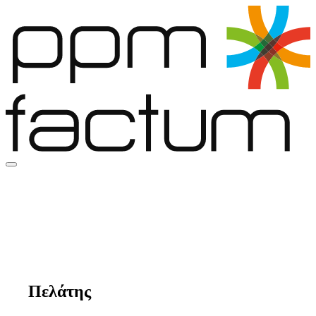
market research
LMC
Πελάτης