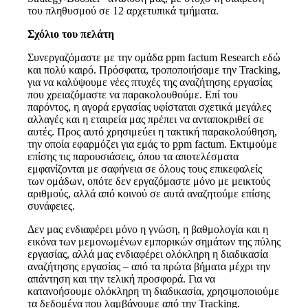
του πληθυσμού σε 12 αρχετυπικά τμήματα.
Σχόλιο του πελάτη
Συνεργαζόμαστε με την ομάδα ppm factum Research εδώ
και πολύ καιρό. Πρόσφατα, τροποποιήσαμε την Tracking,
για να καλύψουμε νέες πτυχές της αναζήτησης εργασίας
που χρειαζόμαστε να παρακολουθούμε. Επί του
παρόντος, η αγορά εργασίας υφίσταται σχετικά μεγάλες
αλλαγές και η εταιρεία μας πρέπει να ανταποκριθεί σε
αυτές. Προς αυτό χρησιμεύει η τακτική παρακολούθηση,
την οποία εφαρμόζει για εμάς το ppm factum. Εκτιμούμε
επίσης τις παρουσιάσεις, όπου τα αποτελέσματα
εμφανίζονται με σαφήνεια σε όλους τους επικεφαλείς
των ομάδων, οπότε δεν εργαζόμαστε μόνο με μεικτούς
αριθμούς, αλλά από κοινού σε αυτά αναζητούμε επίσης
συνάφειες.
Δεν μας ενδιαφέρει μόνο η γνώση, η βαθμολογία και η
εικόνα των μεμονωμένων εμπορικών σημάτων της πύλης
εργασίας, αλλά μας ενδιαφέρει ολόκληρη η διαδικασία
αναζήτησης εργασίας – από τα πρώτα βήματα μέχρι την
απάντηση και την τελική προσφορά. Για να
κατανοήσουμε ολόκληρη τη διαδικασία, χρησιμοποιούμε
τα δεδομένα που λαμβάνουμε από την Tracking.