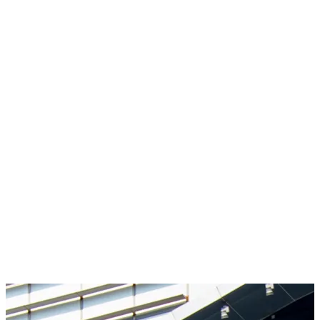
Merchandising
Retail Audit
Brand Activation
POSm Storage
Market Research
Sales Force
Production & Events
Remodeling